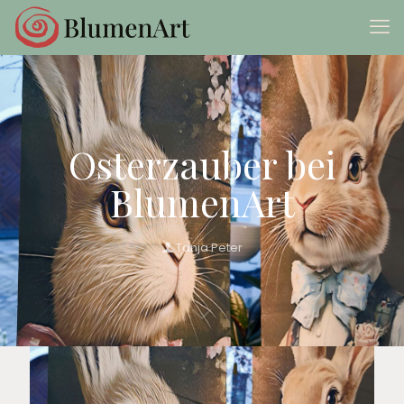
Osterzauber bei
BlumenArt
Tanja Peter